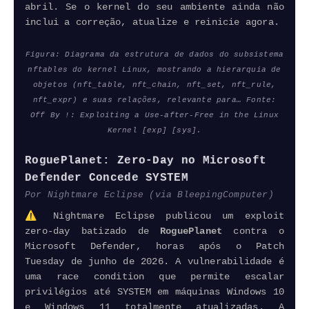
abril. Se o kernel do seu ambiente ainda não
inclui a correção, atualize e reinicie agora.
Figura: Diagrama da estrutura de dados do subsistema
nftables do kernel Linux, mostrando a hierarquia de
objetos (nft_table, nft_chain, nft_set, nft_rule,
nft_expr) e suas relações, relevante para… Fonte:
Off By !:
Exploiting
a Use-after-Free in the Linux
Kernel [exp] [sys].
RoguePlanet:
Zero-Day
no
Microsoft
Defender
Concede SYSTEM
Por Nightmare Eclipse (via BleepingComputer)
⚠️ Nightmare Eclipse publicou um exploit
zero-day
batizado de
RoguePlanet
contra o
Microsoft
Defender
, horas após o Patch
Tuesday de junho de 2026. A vulnerabilidade é
uma race condition que permite escalar
privilégios até SYSTEM em máquinas Windows 10
e Windows 11 totalmente atualizadas. A