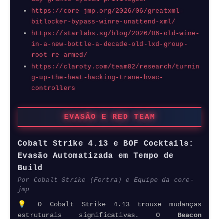
https://core-jmp.org/2026/06/greatxml-
bitlocker-bypass-winre-unattend-xml/
https://starlabs.sg/blog/2026/06-old-wine-
in-a-new-bottle-a-decade-old-lxd-group-
root-re-armed/
https://claroty.com/team82/research/turnin
g-up-the-heat-hacking-trane-hvac-
controllers
EVASÃO E RED TEAM
Cobalt Strike 4.13 e BOF Cocktails:
Evasão Automatizada em Tempo de
Build
Por Cobalt Strike (Fortra) e Equipe da core-
jmp
💡 O Cobalt Strike 4.13 trouxe mudanças
estruturais significativas. O
Beacon