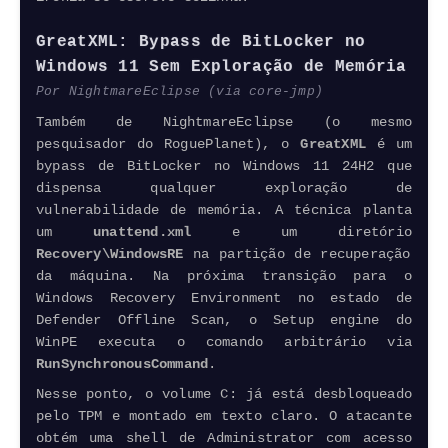
GreatXML: Bypass de BitLocker no
Windows 11 Sem Exploração de Memória
Por NightmareEclipse (via core-jmp)
Também de NightmareEclipse (o mesmo
pesquisador do RoguePlanet), o
GreatXML
é um
bypass de BitLocker no Windows 11 24H2 que
dispensa qualquer exploração de
vulnerabilidade de memória. A técnica planta
um
unattend.​xml
e um diretório
Recovery\WindowsRE
na partição de recuperação
da máquina. Na próxima transição para o
Windows Recovery Environment no estado de
Defender
Offline Scan, o Setup engine do
WinPE executa o comando arbitrário via
RunSynchronousCommand
.
Nesse ponto, o volume C: já está desbloqueado
pelo TPM e montado em texto claro. O atacante
obtém uma shell de Administrator com acesso