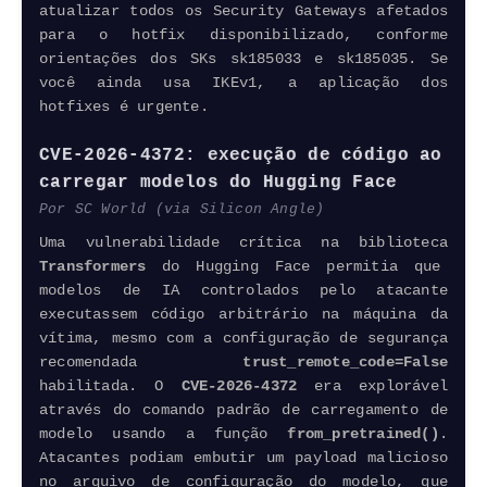
atualizar todos os
Security
Gateways afetados
para o hotfix disponibilizado, conforme
orientações dos SKs sk185033 e sk185035. Se
você ainda usa IKEv1, a aplicação dos
hotfixes é urgente.
CVE-2026-4372: execução de código ao
carregar modelos do Hugging Face
Por SC World (via Silicon Angle)
Uma vulnerabilidade crítica na biblioteca
Transformers
do Hugging Face permitia que
modelos de IA controlados pelo atacante
executassem código arbitrário na máquina da
vítima, mesmo com a configuração de segurança
recomendada
trust_remote_code=False
habilitada. O
CVE-2026-4372
era explorável
através do comando padrão de carregamento de
modelo usando a função
from_pretrained()
.
Atacantes podiam embutir um payload malicioso
no arquivo de configuração do modelo, que