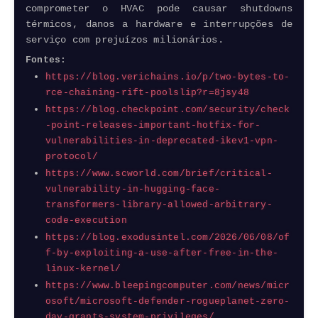
comprometer o HVAC pode causar shutdowns
térmicos, danos a
hardware
e interrupções de
serviço com prejuízos milionários.
Fontes:
https://blog.verichains.io/p/two-bytes-to-
rce-chaining-rift-poolslip?r=8jsy48
https://blog.checkpoint.com/security/check
-point-releases-important-hotfix-for-
vulnerabilities-in-deprecated-ikev1-vpn-
protocol/
https://www.scworld.com/brief/critical-
vulnerability-in-hugging-face-
transformers-library-allowed-arbitrary-
code-execution
https://blog.exodusintel.com/2026/06/08/of
f-by-exploiting-a-use-after-free-in-the-
linux-kernel/
https://www.bleepingcomputer.com/news/micr
osoft/microsoft-defender-rogueplanet-zero-
day-grants-system-privileges/