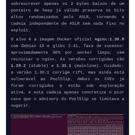
sobrescrever apenas os 2 bytes baixos de um
ponteiro de heap já válido preserva os bits
altos randomizados pelo ASLR, tornando a
cadeia independente de ASLR sem nada fixo no
exploit.
O alvo é a imagem Docker oficial
nginx:1.30.0
com Debian 13 e glibc 2.41. Taxa de sucesso:
aproximadamente 90% por worker limpo, sem
reiniciar o nginx. As versões corrigidas são
1.30.2
(stable) e
1.31.1
(mainline). Cuidado:
a versão 1.30.1 corrige rift, mas ainda está
vulnerável ao PoolSlip. Ambos os CVEs já
foram corrigidos e estão sob exploração
ativa, e esta cadeia apenas concretiza o pior
caso que o advisory do PoolSlip se limitava a
sugerir.