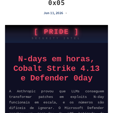
0x05
Jun 11, 2026
•
[ PRIDE ]
SECURITY INTEL
N-days em horas,
Cobalt Strike 4.13
e
Defender
0day
A
Anthropic
provou que LLMs conseguem
transformar patches em
exploits
N-day
funcionais em escala, e os números são
difíceis de ignorar. O
Microsoft
Defender