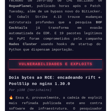
recebeu um
zero-day
de LPE batizado de
RoguePlanet
, publicado horas após o Patch
Tuesday, além de um bypass novo do BitLocker.
O Cobalt Strike 4.13 trouxe mudanças
estruturais profundas que a pesquisa
BOF
Cocktails
já transforma em evasão
automatizada de EDR. E 19 pacotes legítimos
do PyPI foram comprometidos pela campanha
Hades Cluster
usando hooks de startup do
Python que dispensam importação.
VULNERABILIDADES E
EXPLOITS
Dois bytes ao RCE: encadeando rift +
PoolSlip no nginx 1.30.0
Por y198 (Verichains)
🔥 Essa é, provavelmente, a cadeia de exploit
mais refinada publicada este ano contra
software
de infraestrutura. O pesquisador