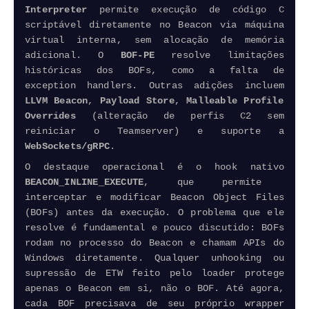
Interpreter
permite execução de código C
scriptável diretamente no Beacon via máquina
virtual interna, sem alocação de memória
adicional. O
BOF-PE
resolve limitações
históricas dos BOFs, como a falta de
exception handlers. Outras adições incluem
LLVM Beacon
,
Payload Store
,
Malleable Profile
Overrides
(alteração de perfis C2 sem
reiniciar o Teamserver) e suporte a
WebSockets/gRPC
.
O destaque operacional é o hook nativo
BEACON_INLINE_EXECUTE
, que permite
interceptar e modificar Beacon Object Files
(BOFs) antes da execução. O problema que ele
resolve é fundamental e pouco discutido: BOFs
rodam no processo do Beacon e chamam APIs do
Windows diretamente. Qualquer unhooking ou
supressão de ETW feito pelo loader protege
apenas o Beacon em si, não o BOF. Até agora,
cada BOF precisava de seu próprio wrapper