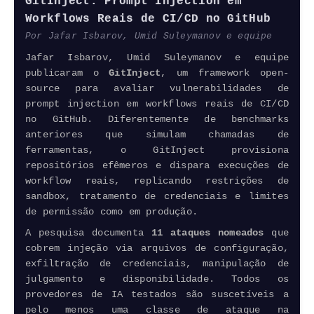
GitInject: Prompt
Injection
em
Workflows Reais de CI/CD no GitHub
Por Jafar Isbarov, Umid Suleymanov e equipe
Jafar Isbarov, Umid Suleymanov e equipe
publicaram o
GitInject
, um
framework
open-
source
para avaliar vulnerabilidades de
prompt
injection
em workflows reais de CI/CD
no GitHub. Diferentemente de benchmarks
anteriores que simulam chamadas de
ferramentas, o GitInject provisiona
repositórios efêmeros e dispara execuções de
workflow
reais, replicando restrições de
sandbox, tratamento de credenciais e limites
de permissão como em produção.
A pesquisa documenta
11 ataques nomeados
que
cobrem injeção via arquivos de configuração,
exfiltração de credenciais, manipulação de
julgamento e disponibilidade. Todos os
provedores de IA testados são suscetíveis a
pelo menos uma classe de ataque na