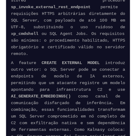
stored procedure
sp_invoke_external_rest_endpoint
permite
requisições HTTPS arbitrárias diretamente do
SQL Server, com
payloads
de até 100 MB em
UTF-8, substituindo o uso ruidoso de
xp_cmdshell
ou SQL Agent Jobs. Os requisitos
são mínimos: o procedimento habilitado, HTTPS
obrigatório e certificado válido no servidor
remoto.
A feature
CREATE EXTERNAL MODEL
introduz
outro vetor: o SQL Server pode se conectar a
endpoints
de modelo de IA externos,
permitindo que um atacante registre um modelo
apontando para infraestrutura C2 e use
AI_GENERATE_EMBEDDINGS()
como canal de
comunicação disfarçado de inferência. Em
combinação, essas funcionalidades transformam
um SQL Server comprometido em nó completo de
C2 com exfiltração nativa e sem dependência
de ferramentas externas. Como Kalnasy coloca: