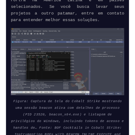
selecionados. Se você busca levar seus
projetos a outro patamar, entre em contato
para entender melhor essas soluções.
Figura: Captura de tela do Cobalt Strike mostrando
uma sessão beacon ativa com detalhes de processo
(PID 23520, beacon_x64.exe) e listagem de
privilégios do Windows, incluindo tokens de acesso e
handles de… Fonte: BOF Cocktails in Cobalt Strike:
Instrumenting BOFs with BEACON_INLINE_EXECUTE and