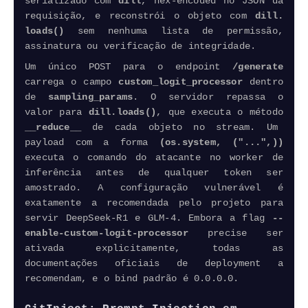
serializado com
dill
, hex-encoded no JSON da
requisição, e reconstrói o objeto com
dill.​
loads()
sem nenhuma lista de permissão,
assinatura ou verificação de integridade.
Um único POST para o
endpoint
/generate
carrega o campo
custom_logit_processor
dentro
de
sampling_params
. O servidor repassa o
valor para
dill.​loads()
, que executa o método
__reduce__
de cada objeto no stream. Um
payload com a forma
(os.​system, ("...",))
executa o comando do atacante no worker de
inferência antes de qualquer token ser
amostrado. A configuração vulnerável é
exatamente a recomendada pelo projeto para
servir
DeepSeek
-R1 e GLM-4. Embora a flag
--
enable-custom-logit-processor
precise ser
ativada explicitamente, todas as
documentações oficiais de
deployment
a
recomendam, e o bind padrão é 0.0.0.0.