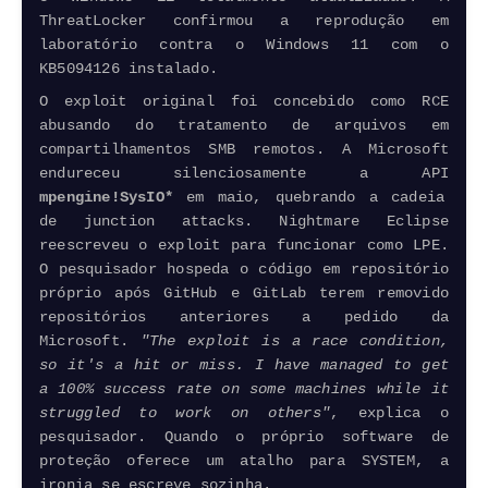
ThreatLocker confirmou a reprodução em
laboratório contra o Windows 11 com o
KB5094126 instalado.
O exploit original foi concebido como RCE
abusando do tratamento de arquivos em
compartilhamentos SMB remotos. A
Microsoft
endureceu silenciosamente a API
mpengine!SysIO*
em maio, quebrando a cadeia
de junction attacks. Nightmare Eclipse
reescreveu o exploit para funcionar como LPE.
O pesquisador hospeda o código em repositório
próprio após GitHub e GitLab terem removido
repositórios anteriores a pedido da
Microsoft
.
"The exploit is a race condition,
so it's a hit or miss. I have managed to get
a 100% success rate on some machines while it
struggled to work on others"
, explica o
pesquisador. Quando o próprio
software
de
proteção oferece um atalho para SYSTEM, a
ironia se escreve sozinha.