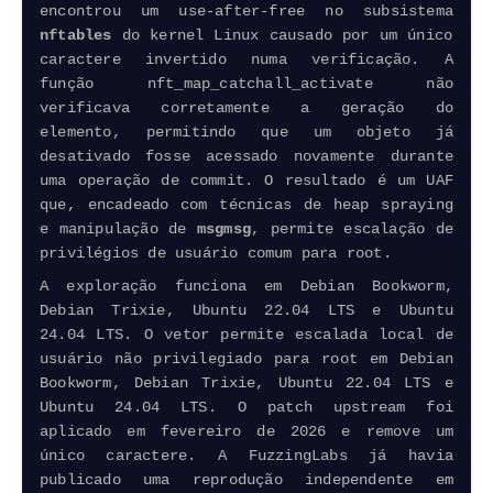
encontrou um use-after-free no subsistema
nftables
do kernel Linux causado por um único
caractere invertido numa verificação. A
função nft_map_catchall_activate não
verificava corretamente a geração do
elemento, permitindo que um objeto já
desativado fosse acessado novamente durante
uma operação de commit. O resultado é um UAF
que, encadeado com técnicas de heap spraying
e manipulação de
msgmsg
, permite escalação de
privilégios de usuário comum para root.
A exploração funciona em Debian Bookworm,
Debian Trixie, Ubuntu 22.04 LTS e Ubuntu
24.04 LTS. O vetor permite escalada local de
usuário não privilegiado para root em Debian
Bookworm, Debian Trixie, Ubuntu 22.04 LTS e
Ubuntu 24.04 LTS. O patch
upstream
foi
aplicado em fevereiro de 2026 e remove um
único caractere. A FuzzingLabs já havia
publicado uma reprodução independente em