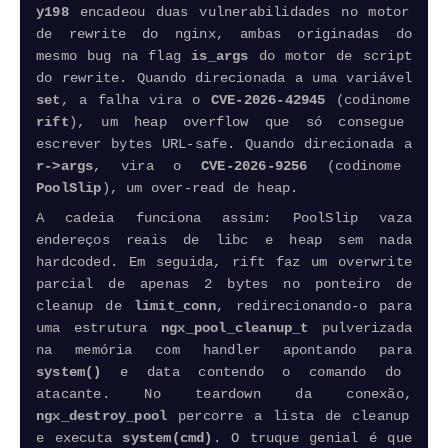
y198
encadeou duas vulnerabilidades no motor
de rewrite do nginx, ambas originadas do
mesmo bug na flag
is_args
do motor de script
do rewrite. Quando direcionada a uma variável
set
, a falha vira o
CVE-2026-42945
(codinome
rift
), um heap
overflow
que só consegue
escrever bytes URL-safe. Quando direcionada a
r->args
, vira o
CVE-2026-9256
(codinome
PoolSlip
), um over-read de heap.
A cadeia funciona assim: PoolSlip vaza
endereços reais de libc e heap sem nada
hardcoded
. Em seguida, rift faz um overwrite
parcial de apenas 2 bytes no ponteiro de
cleanup de
limit_conn
, redirecionando-o para
uma estrutura
ngx_pool_cleanup_t
pulverizada
na memória com handler apontando para
system()
e data contendo o comando do
atacante. No teardown da conexão,
ngx_destroy_pool
percorre a lista de cleanup
e executa
system(cmd)
. O truque genial é que