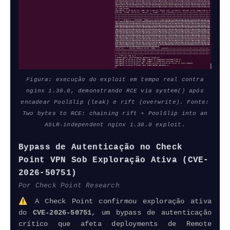
Figura: execução do exploit em tempo real contra
nginx 1.30.0, demonstrando RCE via system() após
encadear PoolSlip (leak) e rift (overwrite). Fonte:
Two bytes to RCE: chaining rift + PoolSlip into an
ASLR-independent nginx 1.30.0 exploit.
Bypass de Autenticação no Check
Point VPN Sob Exploração Ativa (CVE-
2026-50751)
Por Check Point
Research
⚠️ A Check Point confirmou exploração ativa
do
CVE-2026-50751
, um bypass de autenticação
crítico que afeta deployments de Remote