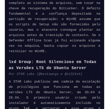
completo ao sistema de arquivos, sem tocar na
chave de recuperação do BitLocker. O defeito
fundamental é a confiança depositada na
partição de recuperação: o WinRE assume que
os scripts de Setup não são fornecidos pelo
usuário, mas o atacante consegue plantar os
arquivos antes da transição de contexto. Se o
Defender
Offline Scan já foi acionado alguma
vez na máquina, basta copiar os arquivos e
reiniciar no WinRE.
lxd Group: Root Silencioso em Todas
as Versões LTS do Ubuntu Server
Por STAR Labs (@bestswngs e @n132XxX)
A STAR Labs publicou uma cadeia de escalação
de privilégios que funciona em todas as
versões LTS do Ubuntu Server, da 20.04 à
26.04. O primeiro usuário criado pelo
instalador é automaticamente incluído no
grupo
lxd
, e pertencer a esse grupo é