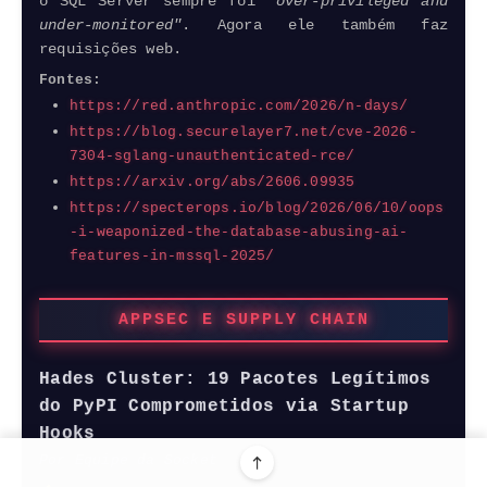
o SQL Server sempre foi
"over-privileged and
under-monitored"
. Agora ele também faz
requisições web.
Fontes:
https://red.anthropic.com/2026/n-days/
https://blog.securelayer7.net/cve-2026-
7304-sglang-unauthenticated-rce/
https://arxiv.org/abs/2606.09935
https://specterops.io/blog/2026/06/10/oops
-i-weaponized-the-database-abusing-ai-
features-in-mssql-2025/
APPSEC E SUPPLY CHAIN
Hades Cluster: 19 Pacotes Legítimos
do PyPI Comprometidos via Startup
Hooks
Por Equipe da Socket