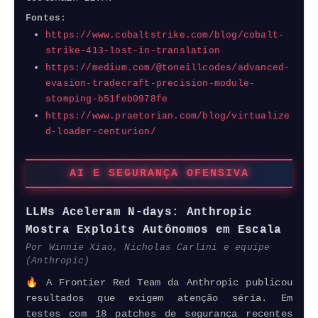
Fontes:
https://www.cobaltstrike.com/blog/cobalt-
strike-413-lost-in-translation
https://medium.com/@toneillcodes/advanced-
evasion-tradecraft-precision-module-
stomping-b51feb0978fe
https://www.praetorian.com/blog/virtualize
d-loader-centurion/
AI E SEGURANÇA OFENSIVA
LLMs Aceleram N-days:
Anthropic
Mostra
Exploits
Autônomos em Escala
Por Winnie Xiao, Nicholas Carlini e equipe
(
Anthropic
)
🔥 A
Frontier
Red Team da
Anthropic
publicou
resultados que exigem atenção séria. Em
testes com 18 patches de segurança recentes