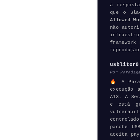
a respost
que o Sla
Allowed-Wo
não autori
infraest
framework
M
reprodução
usbliter8
Por Paradig
🔥 A Para
execução 
A13. A Sec
e está gr
vulnerabi
controlad
pacote US
aceita
pay