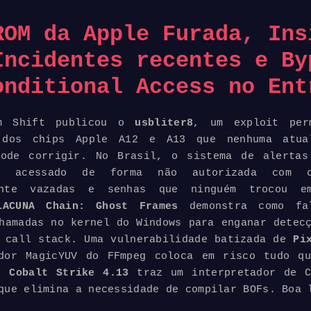
ROM da Apple Furada, Ins
Incidentes recentes e
By
onditional Access no Ent
m Shift publicou o
usbliter8
, um exploit per
 dos chips Apple A12 e A13 que nenhuma atua
de corrigir. No Brasil, o sistema de alertas
i acessado de forma não autorizada com cr
ente vazadas e senhas que ninguém trocou e
ACUNA Chain: Ghost Frames
demonstra como fa
hamadas no kernel do Windows para enganar detec
 call stack. Uma vulnerabilidade batizada de
Pix
ador MagicYUV do FFmpeg coloca em risco tudo qu
o
Cobalt Strike 4.13
traz um interpretador de C
que elimina a necessidade de compilar BOFs. Boa 