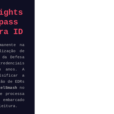
ights
pass
ra ID
manente na
lização de
 da Defesa
edenciais
m anos. A
lsificar a
ção de EDRs
elSmash
no
e processa
 embarcado
leitura.