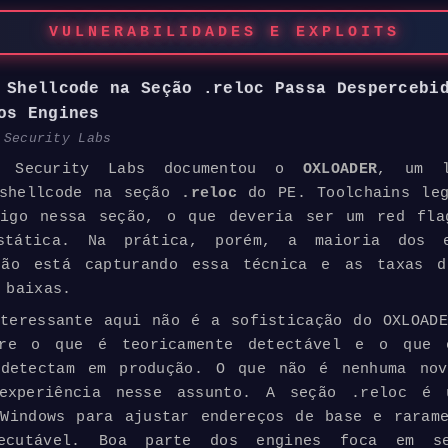
VULNERABILIDADES E
EXPLOITS
:
Shellcode
na Seção .reloc Passa Despercebi
os Engines
c
Security
Labs
ic
Security
Labs documentou o
OXLOADER
, um l
shellcode
na seção
.reloc
do PE. Toolchains le
digo nessa seção, o que deveria ser um red fla
stática. Na prática, porém, a maioria dos 
não está capturando essa técnica e as taxas d
 baixas.
teressante aqui não é a sofisticação do OXLOAD
re o que é teoricamente detectável e o que 
 detectam em produção. O que não é nenhuma nov
experiência nesse assunto. A seção .reloc é 
Windows para ajustar endereços de base e raram
ecutável. Boa parte dos engines foca em se