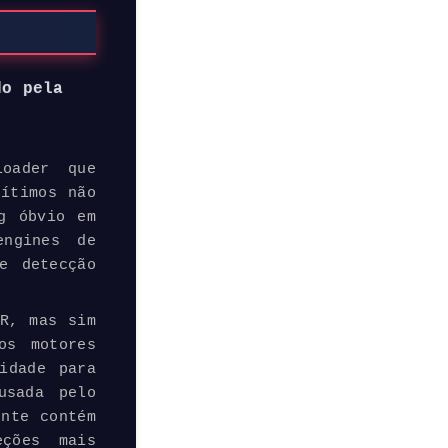
do pela
oader que
gítimos não
g óbvio em
engines de
e detecção
ER, mas sim
os motores
idade para
usada pelo
ente contém
ções mais