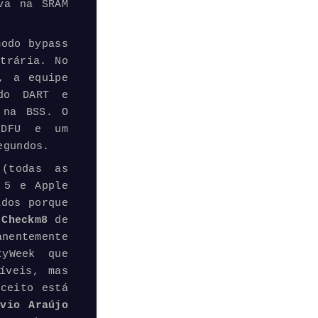
va na SRAM
modo bypass
trária. No
, a equipe
 do DART e
 na BSS. O
 DFU e um
egundos.
(todas as
 5 e Apple
ados porque
Checkm8
de
entemente
yWeek que
íveis, mas
ceito está
vio Araújo