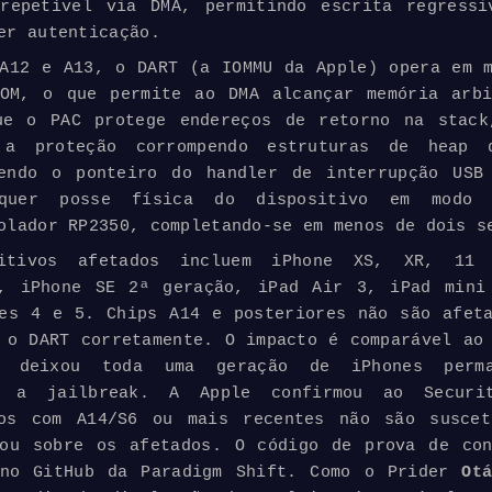
w
repetível via DMA, permitindo escrita regressi
er autenticação.
A12 e A13, o DART (a IOMMU da Apple) opera em 
ROM, o que permite ao DMA alcançar memória arbi
ue o PAC protege endereços de retorno na stack
 a proteção corrompendo estruturas de heap
vendo o ponteiro do handler de interrupção USB
equer posse física do dispositivo em modo
olador RP2350, completando-se em menos de dois s
itivos afetados incluem iPhone XS, XR, 11 
), iPhone SE 2ª geração, iPad Air 3, iPad mini
es 4 e 5. Chips A14 e posteriores não são afet
 o DART corretamente. O impacto é comparável ao
 deixou toda uma geração de iPhones perman
el a
jailbreak
. A Apple confirmou ao Securit
vos com A14/S6 ou mais recentes não são suscet
tou sobre os afetados. O código de prova de con
 no GitHub da Paradigm Shift. Como o Prider
Otá