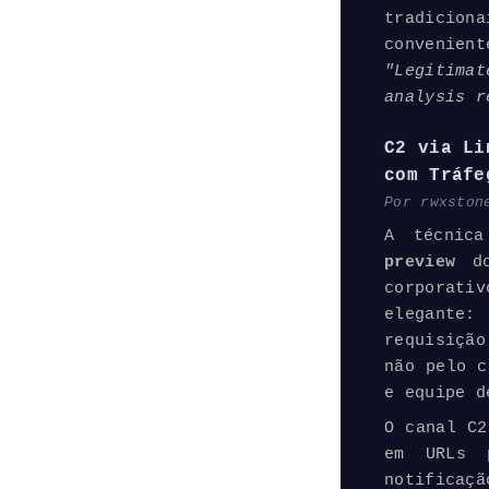
tradicion
convenien
"Legitima
analysis r
C2 via Li
com Tráfe
Por rwxston
A técnica
preview
d
corporati
elegante
requisição
não pelo c
e equipe d
O canal C2
em URLs 
notificaçã