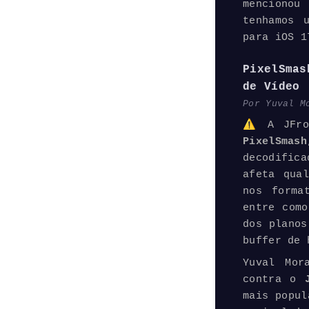
mencionou
tenhamos
para iOS 1
PixelSmas
de Vídeo
Por Yuval M
⚠️ A JFro
PixelSmash
decodific
afeta qua
nos forma
entre como
dos plano
buffer de 
Yuval Mor
contra o
J
mais popul