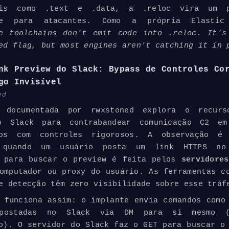
ais como .text e .data, a .reloc vira um p
te para atacantes. Como a própria Elastic 
te toolchains don't emit code into .reloc. It's
ed flag, but most engines aren't catching it in 
nk Preview do Slack: Bypass de Controles Co
go Invisível
ed
 documentada por rwxstoned explora o recurs
o Slack para contrabandear comunicação C2 em
vos com controles rigorosos. A observação é
: quando um usuário posta um link HTTPS no
 para buscar o preview é feita pelos
servidores
omputador ou proxy do usuário. As ferramentas c
e detecção têm zero visibilidade sobre esse tráf
 funciona assim: o implante envia comandos como
postadas no Slack via DM para si mesmo (
o). O servidor do Slack faz o GET para buscar o