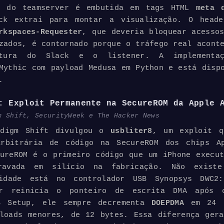
a do teamserver é embutida em tags HTML
meta d
ck extrai para montar a visualização. O heade
rkspaces-Requester
, que deveria bloquear acesso
zados, é contornado porque o tráfego real acont
rutura do Slack e o
listener
. A implementa
ythic com payload Medusa em Python e está disp
.
: Exploit Permanente na SecureROM da Apple 
m Shift, SecurityWeek e The Hacker News
digm Shift divulgou o
usbliter8
, um exploit q
arbitrária de código na SecureROM dos chips A
ureROM é o primeiro código que um iPhone execu
avada em silício na fabricação. Não existe
lidade está no controlador USB Synopsys DWC2
or reinicia o ponteiro de escrita DMA após 
B Setup, ele sempre decrementa
DOEPDMA
em 24 
loads
menores, de 12 bytes. Essa diferença gera