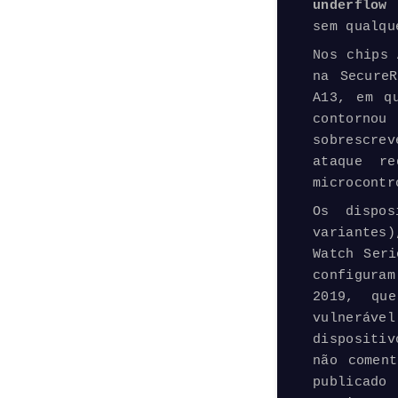
underflo
sem qualqu
Nos chips 
na Secure
A13, em q
contornou
sobrescre
ataque r
microcontr
Os dispos
variantes
Watch Seri
configuram
2019, que
vulneráv
dispositi
não comen
publicado