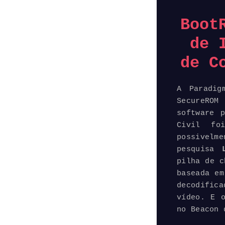
Boot
de 
de C
A Paradig
SecureROM
software
po
Civil fo
possivelm
pesquisa
L
pilha de c
baseada em
decodific
vídeo. E 
no Beacon 