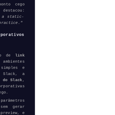
onto cego
destacou:
 a static-
practice."
rporativos
o de
link
 ambientes
 simples e
 Slack, a
 do Slack
,
orporativas
ego.
 parâmetros
sem gerar
 preview, e