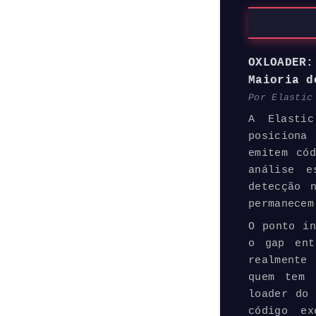
OXLOADER
Maioria d
Por Elasti
A Elast
posiciona
emitem có
análise e
detecção 
permanecem
O ponto in
o gap ent
realmente
quem tem 
loader do 
código ex