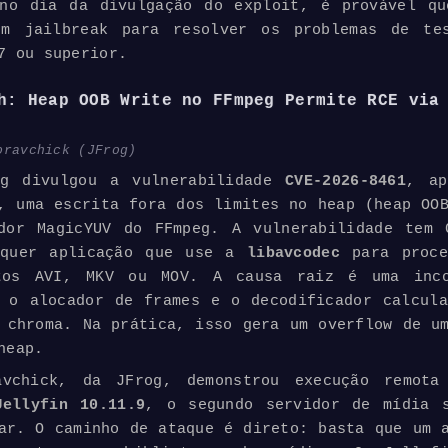
 no dia da divulgação do exploit, é provável qu
 um
jailbreak
para resolver os problemas de te
7 ou superior.
h: Heap OOB Write no FFmpeg Permite RCE via
oravchick (JFrog)
g divulgou a vulnerabilidade
CVE-2026-8461
, ap
, uma escrita fora dos limites no heap (heap OO
ador MagicYUV do FFmpeg. A vulnerabilidade tem 
lquer aplicação que use a
libavcodec
para proc
tos AVI, MKV ou MOV. A causa raiz é uma inco
 o alocador de frames e o decodificador calcul
s chroma. Na prática, isso gera um
overflow
de um
heap.
avchick, da JFrog, demonstrou execução remota
ellyfin 10.11.9
, o segundo servidor de mídia s
ar. O caminho de ataque é direto: basta que um 