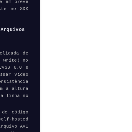
e em breve
ste no SDK
 Arquivos
elidada de
B write) no
CVSS 8.8 e
essar vídeo
nsistência
am a altura
a linha no
 de código
elf-hosted
arquivo AVI