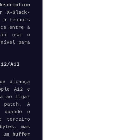
escription
r
X-Slack-
s a tenants
ece entre a
ção usa o
onível para
A12/A13
ue alcança
pple A12 e
ta ao ligar
 patch. A
: quando o
o terceiro
bytes, mas
 um
buffer